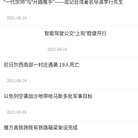
“一代宗师”与“开路推手”——追记台湾著名导演李行先生
2021-08-24
智能驾驶公交“上街”稳健开行
2021-08-24
尼日尔西南部一村庄遇袭 19人死亡
2021-08-24
以色列空袭加沙地带哈马斯多处军事目标
2021-08-24
雅万高铁跨既有铁路箱梁架设完成