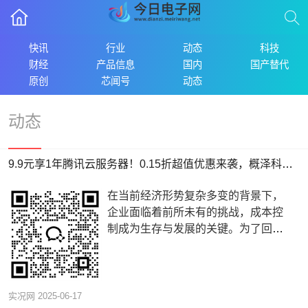
快讯
行业
动态
科技
财经
产品信息
国内
国产替代
原创
芯闻号
动态
动态
9.9元享1年腾讯云服务器！0.15折超值优惠来袭，概泽科技限时回馈！
在当前经济形势复杂多变的背景下，
企业面临着前所未有的挑战，成本控
制成为生存与发展的关键。为了回馈
广大用户，腾讯云头部核心代理商
——
实况网
2025-06-17