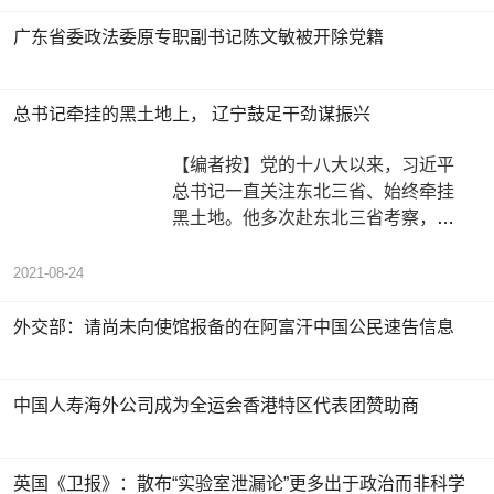
广东省委政法委原专职副书记陈文敏被开除党籍
总书记牵挂的黑土地上， 辽宁鼓足干劲谋振兴
【编者按】党的十八大以来，习近平
总书记一直关注东北三省、始终牵挂
黑土地。他多次赴东北三省考察，为
东北老工业基地振兴发展指明方向。
从
2021-08-24
外交部：请尚未向使馆报备的在阿富汗中国公民速告信息
中国人寿海外公司成为全运会香港特区代表团赞助商
英国《卫报》：散布“实验室泄漏论”更多出于政治而非科学