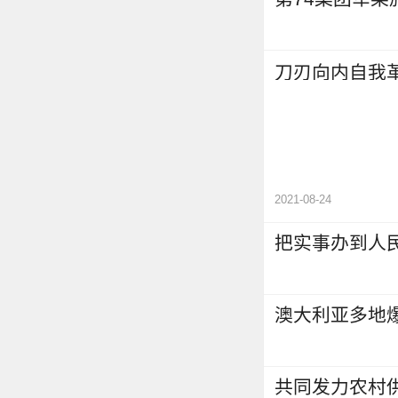
刀刃向内自我
2021-08-24
把实事办到人
澳大利亚多地
共同发力农村