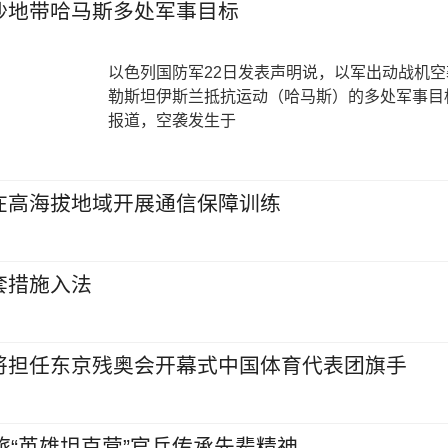
沙地带哈马斯多处军事目标
以色列国防军22日发表声明说，以军出动战机
勒斯坦伊斯兰抵抗运动（哈马斯）的多处军事目
报道，空袭发生于
在高海拔地域开展通信保障训练
套措施入法
将担任东京残奥会开幕式中国体育代表团旗手
旅“英雄坦克营”官兵传承先辈精神